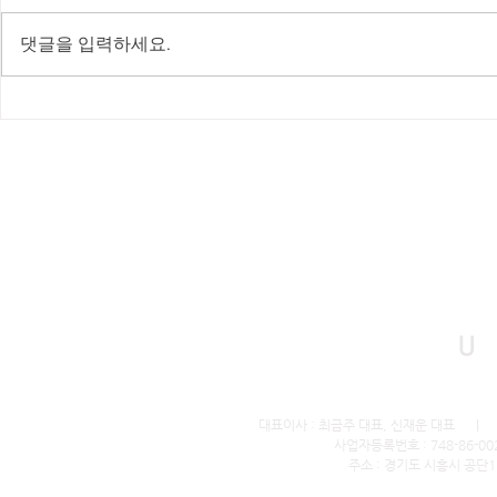
댓글을 입력하세요.
인천 영종도 하늘도시 별빛초
대전 스피드
등학교 유케어매트 설치!!!
매트 설치(LN
U
대표이사 : 최금주 대표, 신재운 대표 ｜ 전화번호
사업자등록번호 : 748-86-0
주소 : 경기도 시흥시 공단