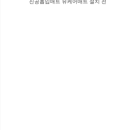
진공흡입매트 유케어매트 설치 전