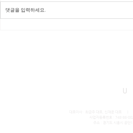
댓글을 입력하세요.
인천 영종도 하늘도시 별빛초
대전 스피드
등학교 유케어매트 설치!!!
매트 설치(LN
U
대표이사 : 최금주 대표, 신재운 대표 ｜ 전화번호
사업자등록번호 : 748-86-0
주소 : 경기도 시흥시 공단