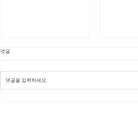
댓글
댓글을 입력하세요.
인천 영종도 하늘도시 별빛초
대전 스피드
등학교 유케어매트 설치!!!
매트 설치(LN