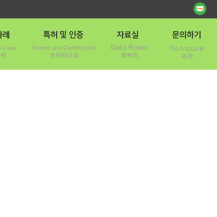
사례
특허 및 인증
자료실
문의하기
Data Room
on Case
Patent and Certification
To Inquire
事例
专利和认证
资料室
咨询