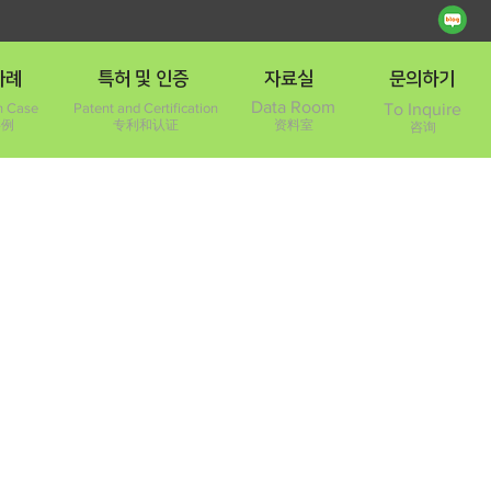
사례
특허 및 인증
자료실
문의하기
Data Room
on Case
Patent and Certification
To Inquire
事例
专利和认证
资料室
咨询